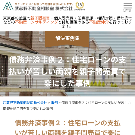
東京都杉並区で
親子間売買
・個人間売買・任意売却・相続対策・借地底地
などの
不動産コンサルティング
と付加価値のある
不動産仲介
を行っており
ます。
解決事例集
債務弁済事例２：住宅ローンの支
払いが苦しい両親を親子間売買で
楽にした事例
武蔵野不動産相談室 株式会社
>
事例
>
債務弁済事例２：住宅ローンの支払いが苦しい
両親を親子間売買で楽にした事例
債務弁済事例２：住宅ローンの支払
いが苦しい両親を親子間売買で楽に