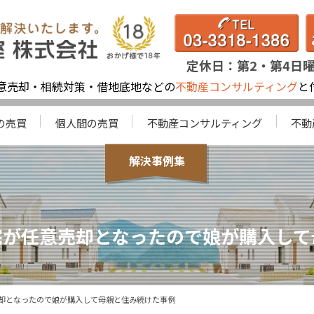
定休日：第2・第4日
意売却・相続対策・借地底地などの
不動産コンサルティング
と
の売買
個人間の売買
不動産コンサルティング
不動
解決事例集
宅が任意売却となったので娘が購入して
却となったので娘が購入して母親と住み続けた事例