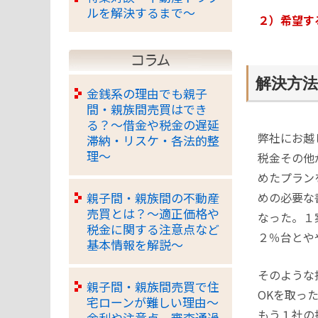
ルを解決するまで～
２）希望す
解決方法
金銭系の理由でも親子
間・親族間売買はでき
る？
～借金や税金の遅延
弊社にお越
滞納・リスケ・各法的整
理～
税金その他
めたプラン
めの必要な
親子間・親族間の不動産
売買とは？
～適正価格や
なった。１
税金に関する注意点など
２％台とや
基本情報を解説～
そのような
親子間・親族間売買で住
OKを取っ
宅ローンが難しい理由
～
もう１社の
金利や注意点、審査通過