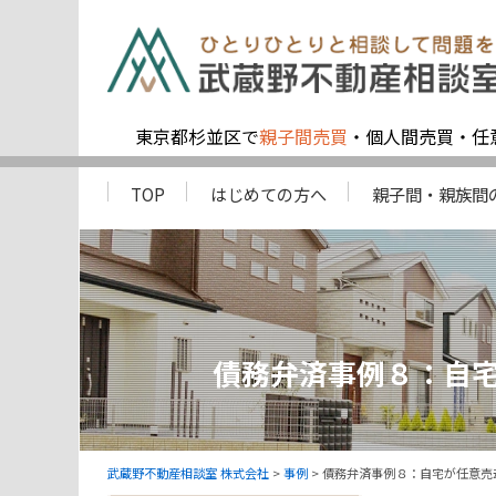
東京都杉並区で
親子間売買
・個人間売買・任
TOP
はじめての方へ
親子間・親族間
債務弁済事例８：自
武蔵野不動産相談室 株式会社
>
事例
>
債務弁済事例８：自宅が任意売