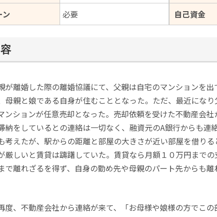
ーン
必要
自己資金
内容
親が離婚した際の離婚協議にて、父親は自宅のマンションを出
、母親と娘である自身が住むこととなった。ただ、最近になり
マンションが任意売却となった。売却依頼を受けた不動産会社
滞納をしているとの連絡は一切なく、融資元のA銀行からも連
も考えたが、駅からの距離と部屋の大きさが近い部屋を借りる
が厳しいと賃貸は躊躇していた。賃貸なら月額１０万円までの
まで離れざるを得ず、自身の勤め先や母親のパート先からも離
再度、不動産会社から連絡が来て、「お母様や娘様の方でこの