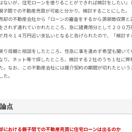
はないが、住宅ローンを借りることができれば検討をしたい」
親子間での不動産売買が可能と分かり、検討することにした。
売却の不動産会社から「ローンの審査をするから源泉徴収票と
をされず連れていかれたところ、急に諸費用分として２００万
で月々１４万円近い支払いとなると告げられたので、「検討す
戻り母親と相談をしたところ、性急に事を進めず希望も聞いて
なり、ネット等で探したところ、検討する２社のうち１社に弊
た。なお、この不動産会社には媒介契約の期間が切れたという
した。
論点
却における親子間での不動産売買に住宅ローンは出るのか