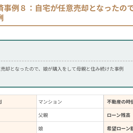
済事例８：自宅が任意売却となったの
例
意売却となったので、娘が購入をして母親と住み続けた事例
別
マンション
不動産の時
父親
ローン残高
娘
希望ローン