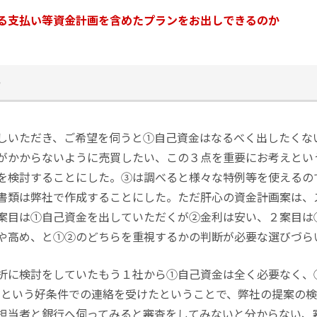
る支払い等資金計画を含めたプランをお出しできるのか
しいただき、ご希望を伺うと①自己資金はなるべく出したくな
がかからないように売買したい、この３点を重要にお考えとい
を検討することにした。③は調べると様々な特例等を使えるの
書類は弊社で作成することにした。ただ肝心の資金計画案は、
案目は①自己資金を出していただくが②金利は安い、２案目は
や高め、と①②のどちらを重視するかの判断が必要な選びづら
折に検討をしていたもう１社から①自己資金は全く必要なく、
たという好条件での連絡を受けたということで、弊社の提案の
担当者と銀行へ伺ってみると審査をしてみないと分からない、