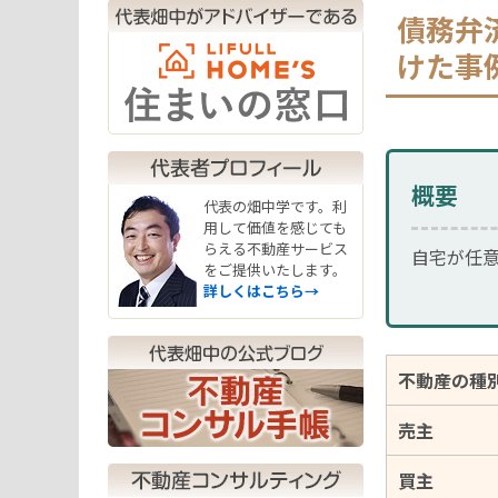
債務弁
けた事
概要
代表の畑中学です。利
用して価値を感じても
らえる不動産サービス
自宅が任
をご提供いたします。
詳しくはこちら→
不動産の種
売主
買主