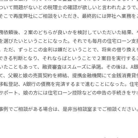
ついて問題がないとの税理士の確認が欲しいと言われたようで
そこで再度弊社にご相談をいただき、最終的には弊社へ業務を
務依頼後、２案のどちらが良いかを検討していただいた結果、
を選びたいということになった。それでも毎月の住宅ローン支
。ただ、ずっとこの金利は嫌だということで、将来の借り換え
できる判断となり、それならばということで２案目を実行する
いたこともあって、融資審査はスムーズに承諾。その後は、A
て、父親と娘の売買契約を締結、提携金融機関にて金銭消費貸
移転登記、A銀行の債務を完済するまで進むことになった。住
サポート、娘の方には住宅ローン控除などの申告の手続きをサ
事例でご相談がある場合は、是非当相談室までご相談ください