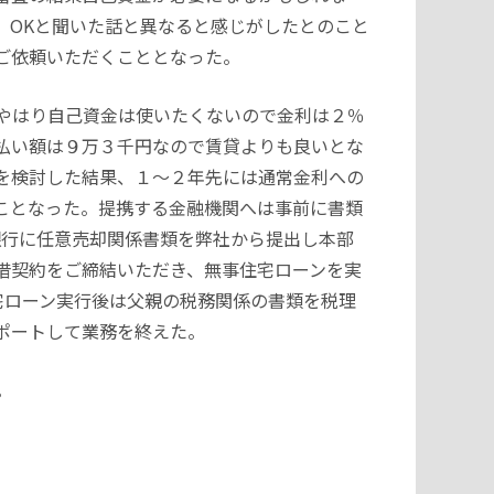
、OKと聞いた話と異なると感じがしたとのこと
ご依頼いただくこととなった。
やはり自己資金は使いたくないので金利は２％
払い額は９万３千円なので賃貸よりも良いとな
を検討した結果、１～２年先には通常金利への
ことなった。提携する金融機関へは事前に書類
銀行に任意売却関係書類を弊社から提出し本部
借契約をご締結いただき、無事住宅ローンを実
宅ローン実行後は父親の税務関係の書類を税理
ポートして業務を終えた。
。