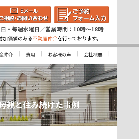
曜日・毎週水曜日／営業時間：10時～18時
付加価値のある
不動産仲介
を行っております。
産仲介
費用
お客様の声
会社概要
母親と住み続けた事例