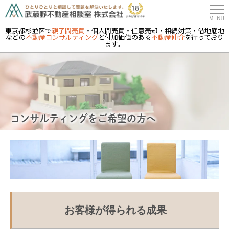
東京都杉並区で
親子間売買
・個人間売買・任意売却・相続対策・借地底地
などの
不動産コンサルティング
と付加価値のある
不動産仲介
を行っており
ます。
コンサルティングをご希望の方へ
お客様が得られる成果