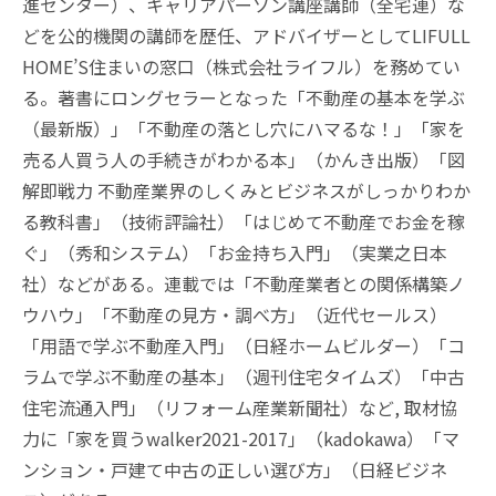
進センター）、キャリアパーソン講座講師（全宅連）な
どを公的機関の講師を歴任、アドバイザーとしてLIFULL
HOME’S住まいの窓口（株式会社ライフル）を務めてい
る。著書にロングセラーとなった「不動産の基本を学ぶ
（最新版）」「不動産の落とし穴にハマるな！」「家を
売る人買う人の手続きがわかる本」（かんき出版）「図
解即戦力 不動産業界のしくみとビジネスがしっかりわか
る教科書」（技術評論社）「はじめて不動産でお金を稼
ぐ」（秀和システム）「お金持ち入門」（実業之日本
社）などがある。連載では「不動産業者との関係構築ノ
ウハウ」「不動産の見方・調べ方」（近代セールス）
「用語で学ぶ不動産入門」（日経ホームビルダー）「コ
ラムで学ぶ不動産の基本」（週刊住宅タイムズ）「中古
住宅流通入門」（リフォーム産業新聞社）など, 取材協
力に「家を買うwalker2021-2017」（kadokawa）「マ
ンション・戸建て中古の正しい選び方」（日経ビジネ