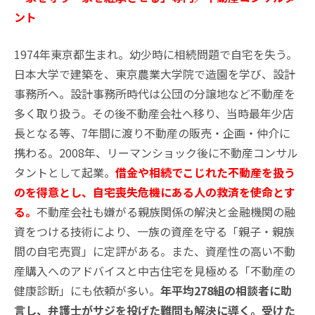
ント
1974年東京都生まれ。幼少時に相続問題で自宅を失う。
日本大学で建築を、東京農業大学院で造園を学び、設計
事務所へ。設計事務所時代は公団の分譲地など不動産を
多く取り扱う。その後不動産会社へ移り、当時最年少店
長となる等、7年間に渡り不動産の販売・企画・仲介に
携わる。2008年、リーマンショック後に不動産コンサル
タントとして起業。
借金や相続でこじれた不動産を扱う
のを得意とし、自宅喪失危機にある人の救済を使命とす
る。
不動産会社も嫌がる親族関係の解決と金融機関の融
資をつける技術により、一族の資産を守る「親子・親族
間の自宅売買」に定評がある。また、資産性の高い不動
産購入へのアドバイスと中古住宅を見極める「不動産の
健康診断」にも依頼が多い。
年平均278組の相談者に助
言し、弁護士がサジを投げた難問も解決に導く。受けた