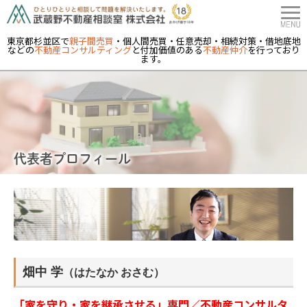
東京都杉並区で
親子間売買
・個人間売買・任意売却・相続対策・借地底地
などの
不動産コンサルティング
と付加価値のある
不動産仲介
を行っており
ます。
代表者プロフィール
畑中 学
（はたなか おさむ）
「家を守り・家を継承させる」専門／不動産コンサルタ