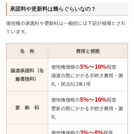
承諾料や更新料は幾らぐらいなの？
借地権の承諾料や更新料は一般的には下記が相場とされ
ています。
名 称
費用と根拠
5％～
10％
借地権価格の
程度
譲渡承諾料（名
譲渡の際にかかる手続き費用・謝
義書換料）
礼・民法612条1項
5％～10％
借地権価格の
程度
更 新 料
更新の際にかかる手続き費用・謝
礼
3％～8％
借地権価格の
程度