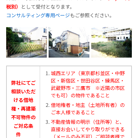
税別）
として受付となります。
コンサルティング専用ページ
もご参照ください。
城西エリア（東京都杉並区・中野
区・新宿区・世田谷区・練馬区・
弊社にてご
武蔵野市・三鷹市 ※近隣の市区
相談いただ
でも可）の物件であること
ける
借地
借地権者・地主（土地所有者）の
権・再建築
ご本人様であること
不可物件の
不動産情報の明示（住所等）と、
ご対応条
直接お会いしてやり取りができる
件
（メールのみ不可）ご相談者様で