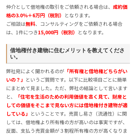
仲介として借地権の取引をご依頼される場合は、
成約価
格の3.0％＋6万円（税別）
となります。
ご相談は
無料
、コンサルティングをご依頼される場合
は、1件につき
15,000円（税別）
となります。
借地権付き建物に住むメリットを教えてくださ
い。
弊社宛によく聞かれるのが
「所有権と借地権どちらがい
いの？」
というご質問です。以下に比較項目ごとに簡単
にまとめて見ました。ただ、弊社の結論として言います
と、
「住宅を生活のための利用価値を高く見て、財産と
しての価値をそこまで見ない方には借地権付き建物が適
している」
ということです。売買し易さ（流通性）に関
しては、借地権より所有権の方が高いのは事実ですが、
反面、支払う売買金額が３割程所有権の方が高くなりま