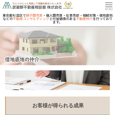
東京都杉並区で
親子間売買
・個人間売買・任意売却・相続対策・借地底地
などの
不動産コンサルティング
と付加価値のある
不動産仲介
を行っており
ます。
借地底地の仲介
お客様が得られる成果