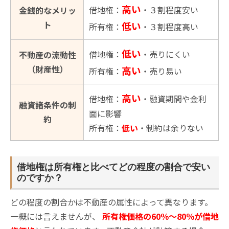
高い
借地権：
・３割程度安い
金銭的なメリッ
ト
低い
所有権：
・３割程度高い
低い
借地権：
・売りにくい
不動産の流動性
（財産性）
高い
所有権：
・売り易い
高い
借地権：
・融資期間や金利
融資諸条件の制
面に影響
約
所有権：
低い
・制約は余りない
借地権は所有権と比べてどの程度の割合で安い
のですか？
どの程度の割合かは不動産の属性によって異なります。
一概には言えませんが、
所有権価格の60％～80％が借地