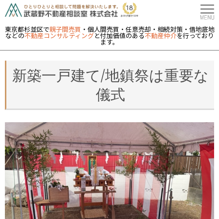
東京都杉並区で
親子間売買
・個人間売買・任意売却・相続対策・借地底地
などの
不動産コンサルティング
と付加価値のある
不動産仲介
を行っており
ます。
新築一戸建て/地鎮祭は重要な
儀式